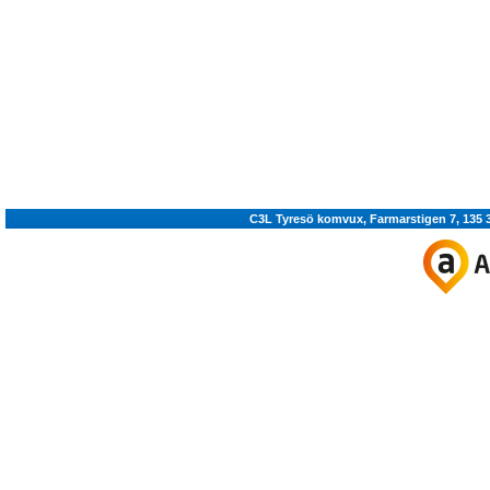
C3L Tyresö komvux, Farmarstigen 7, 135 36