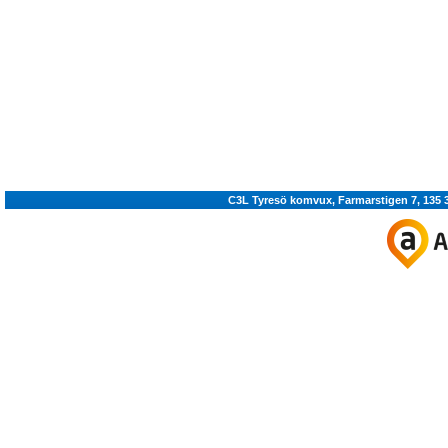
C3L Tyresö komvux, Farmarstigen 7, 135 36